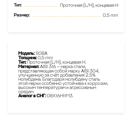
Тип
:
Проточная (L/H), концевая H
Размер
:
0.5 mm
Модель:
S08A
Толщина:
0,5 mm
Тип:
Проточная (L/H), концевая H.
Материал:
AISI 316 — марка стали,
представляющая собой марку AISI 304,
улучшенную за счёт добавления 2.5%
молибдена. Благодаря молибдену сталь
этой марки особенно устойчива к коррозии,
высоким температурам и агрессивным
средам.
Аналог в СНГ:
08Х16Н11М3.