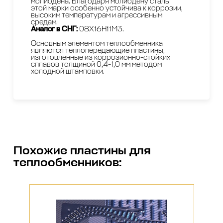
молибдена. Благодаря молибдену сталь
этой марки особенно устойчива к коррозии,
высоким температурам и агрессивным
средам.
Аналог в СНГ:
08Х16Н11М3.
Основным элементом теплообменника
являются теплопередающие пластины,
изготовленные из коррозионно-стойких
сплавов толщиной 0,4-1,0 мм методом
холодной штамповки.
Похожие
пластины для
теплообменников
: