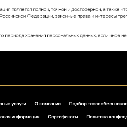
ция является полной, точной и достоверной, а также ч
оссийской Федерации, законные права и интересы трет
го периода хранения персональных данных, если иное 
сные услуги
О компании
Подбор теплообменнико
зная информация
Сертификаты
Политика конфед