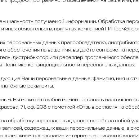
лях продажи программного обеспечения на Ваше имя, как
нциальность получаемой информации. Обработка персо
 и иных обязательств, принятых компанией ГИПромЭнерг
их персональных данных правообладателю, дистрибьют
го обеспечения на ваше имя, вы даёте согласие на пер
тель, дистрибьютор или реселлер программного обесп
 в Политике конфиденциальности персональных данных.
дующие Ваши персональные данные: фамилия, имя и отче
 платёжные реквизиты.
нным. Вы можете в любой момент отозвать настоящее со
Некрасова, 71, оф. 203 с пометкой «Отзыв согласия на об
 на обработку персональных данных влечёт за собой уд
ение записей, содержащих ваши персональные данные, в с
 невозможным пользование интернет-сервисами компан