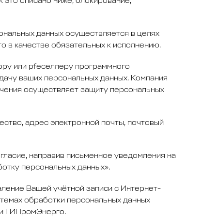
 это описано ниже, блокирование,
нальных данных осуществляется в целях
о в качестве обязательных к исполнению.
ору или рfеселлеру программного
едачу ваших персональных данных. Компания
ечения осуществляет защиту персональных
ство, адрес электронной почты, почтовый
гласие, направив письменное уведомления на
работку персональных данных».
аление Вашей учётной записи с Интернет-
истемах обработки персональных данных
ии ГИПромЭнерго.