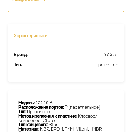
Характеристики
Бренд
:
РоСвеп
Тип
:
Проточное
Модель
:
GC-026
Расположение портов
:
P (параллельное)
Тип:
Проточное.
Метод крепления к пластине:
Клеевое/
Клипсовое (Clip-on)
Тип концевого:
Start
Материал:
NBR, EPDM, FKM (Viton), HNBR