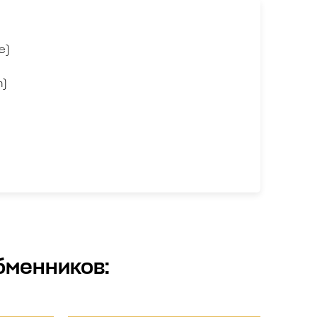
е)
n)
бменников
: