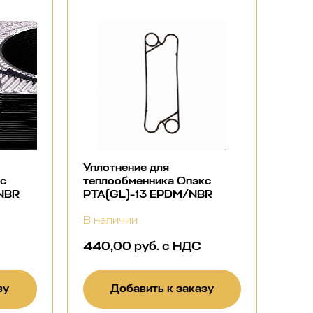
Уплотнение для
кс
теплообменника Опэкс
NBR
РТА(GL)-13 EPDM/NBR
В наличии
440,00 руб. с НДС
зу
Добавить к заказу