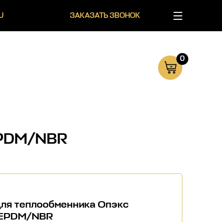
U
ЗАКАЗАТЬ ЗВОНОК
0
EPDM/NBR
для теплообменника Опэкс
 EPDM/NBR