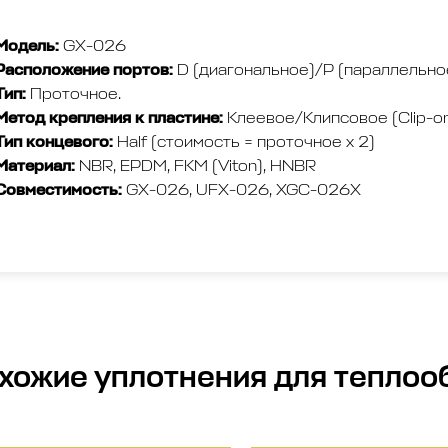
Модель:
GX-026
Расположение портов:
D (диагональное)/P (параллельно
Тип:
Проточное.
Метод крепления к пластине:
Клеевое/Клипсовое (Clip-o
Тип концевого:
Half (стоимость = проточное х 2)
Материал:
NBR, EPDM, FKM (Viton), HNBR
Совместимость:
GX-026, UFX-026, XGC-026X
хожие
уплотнения для теплоо