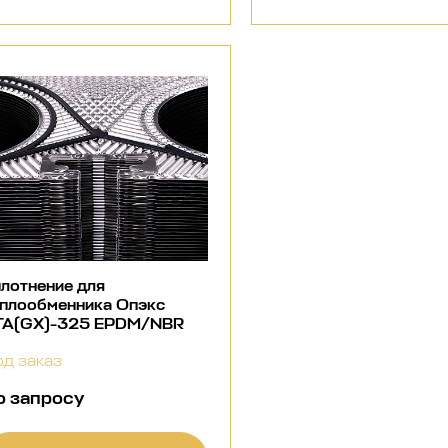
лотнение для
еплообменника Опэкс
ТА(GX)-325 EPDM/NBR
д заказ
о запросу