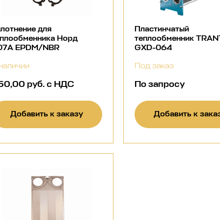
лотнение для
Пластинчатый
еплообменника Норд
теплообменник TRA
07A EPDM/NBR
GXD-064
наличии
Под заказ
50,00 руб. с НДС
По запросу
Добавить к заказу
Добавить к зака