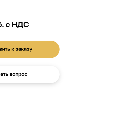
б. с НДС
ить к заказу
ать вопрос