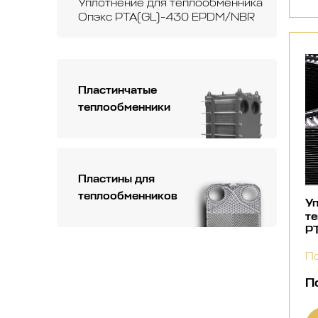
Уплотнение для теплообменника
Опэкс РТА(GL)-430 EPDM/NBR
Пластинчатые
теплообменники
Пластины для
теплообменников
Уп
т
Р
По
П