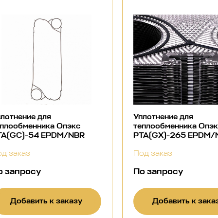
лотнение для
Уплотнение для
еплообменника Опэкс
теплообменника Опэ
ТА(GC)-54 EPDM/NBR
РТА(GX)-265 EPDM/
д заказ
Под заказ
о запросу
По запросу
Добавить к заказу
Добавить к зака