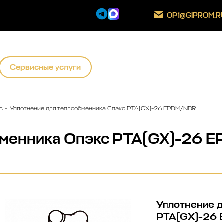
OP1@GIPROM.R
Сервисные услуги
с
Уплотнение для теплообменника Опэкс РТА(GX)-26 EPDM/NBR
бменника Опэкс РТА(GX)-26 
Уплотнение 
РТА(GX)-26