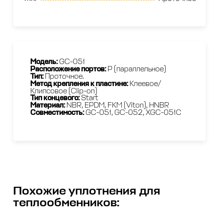
Модель:
GC-051
Расположение портов:
P (параллельное)
Тип:
Проточное.
Метод крепления к пластине:
Клеевое/
Клипсовое (Clip-on)
Тип концевого:
Start
Материал:
NBR, EPDM, FKM (Viton), HNBR
Совместимость:
GС-051, GC-052, XGC-051C
Похожие
уплотнения для
теплообменников
: