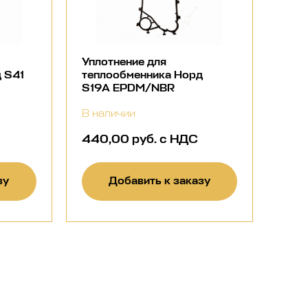
Уплотнение для
 S41
теплообменника Норд
S19A EPDM/NBR
В наличии
440,00 руб. с НДС
зу
Добавить к заказу