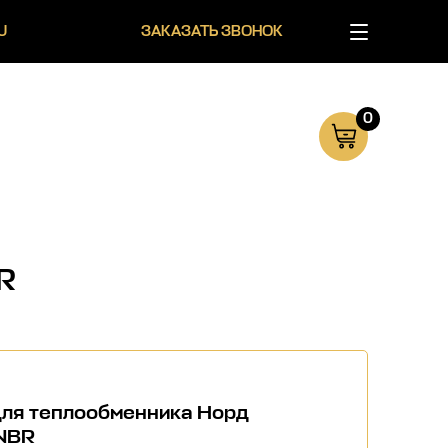
U
ЗАКАЗАТЬ ЗВОНОК
0
R
для теплообменника Норд
NBR