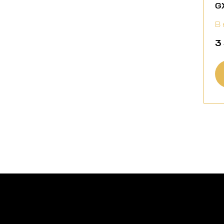
GX
В 
3