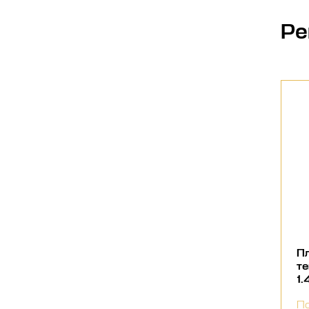
Ре
Пл
т
1.
По