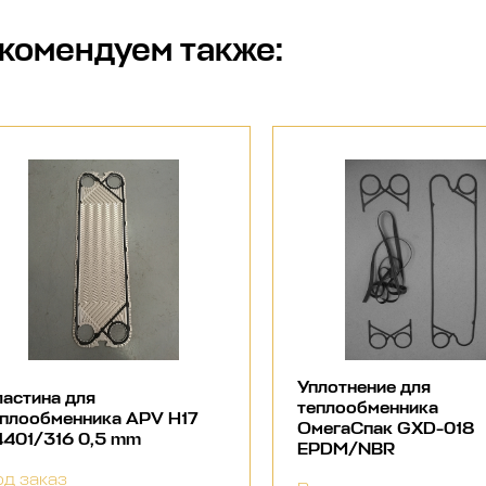
комендуем также:
Уплотнение для
астина для
теплообменника
еплообменника APV H17
ОмегаСпак GXD-018
4401/316 0,5 mm
EPDM/NBR
д заказ