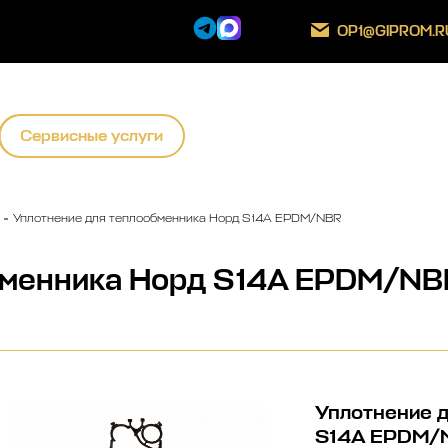
OP1@GIPROM.R
Сервисные услуги
Уплотнение для теплообменника Норд S14A EPDM/NBR
бменника Норд S14A EPDM/NB
Уплотнение 
S14A EPDM/