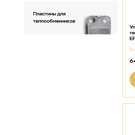
Пластины для
теплообменников
Уп
т
E
В 
6