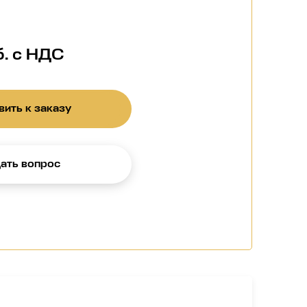
б. с НДС
ить к заказу
ать вопрос