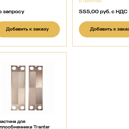
В наличии
о запросу
555,00 руб. с НДС
Добавить к заказу
Добавить к зака
астина для
плообменника Tranter