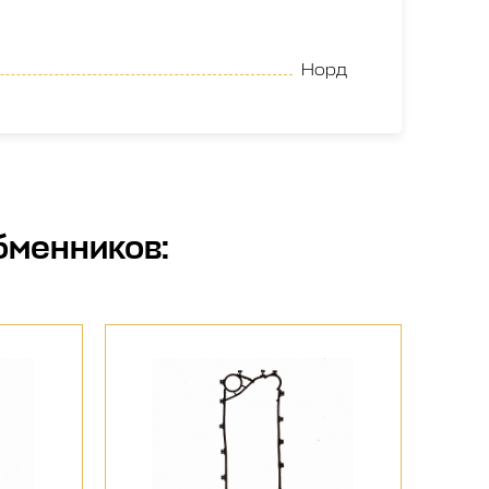
Норд
бменников
: