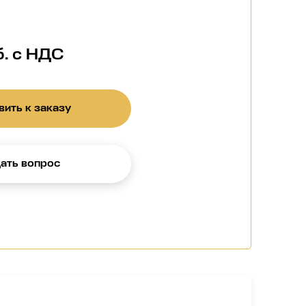
б. с НДС
ить к заказу
ать вопрос