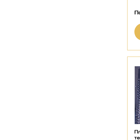
П
Пл
те