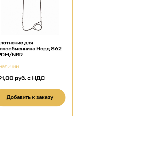
лотнение для
еплообменника Норд S62
PDM/NBR
наличии
91,00 руб. с НДС
Добавить к заказу