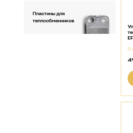
Пластины для
теплообменников
Уп
т
E
В 
4