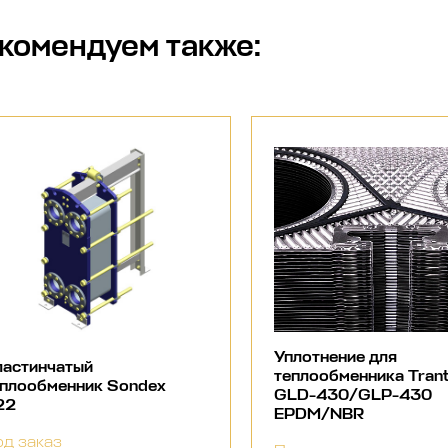
комендуем также:
Уплотнение для
ластинчатый
теплообменника Tran
еплообменник Sondex
GLD-430/GLP-430
22
EPDM/NBR
д заказ