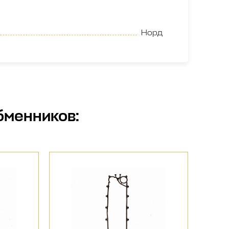
Норд
бменников
: