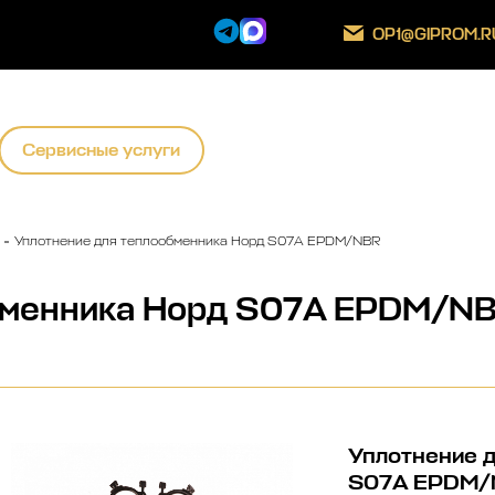
OP1@GIPROM.R
Сервисные услуги
Уплотнение для теплообменника Норд S07A EPDM/NBR
бменника Норд S07A EPDM/N
Уплотнение 
S07A EPDM/