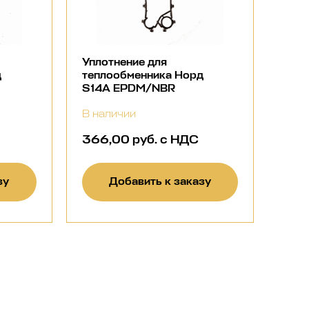
Уплотнение для
д
теплообменника Норд
S14A EPDM/NBR
В наличии
366,00 руб. с НДС
зу
Добавить к заказу