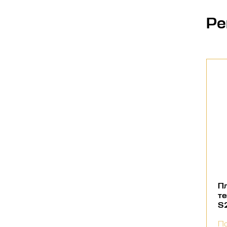
Ре
П
т
S
По