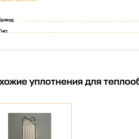
Бренд
:
Тип
:
хожие
уплотнения для теплоо