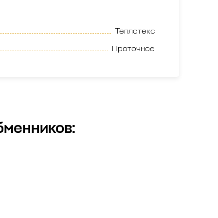
Теплотекс
Проточное
бменников
: