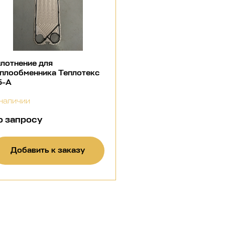
лотнение для
плообменника Теплотекс
5-А
наличии
о запросу
Добавить к заказу