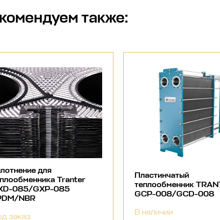
комендуем также:
лотнение для
Пластинчатый
плообменника Tranter
теплообменник TRA
XD-085/GXP-085
GCP-008/GCD-008
PDM/NBR
В наличии
д заказ