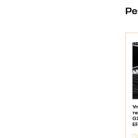
Ре
Уп
те
G
E
По