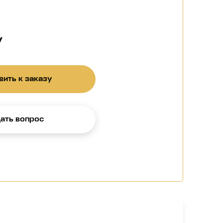
у
ить к заказу
ать вопрос