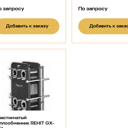
о запросу
По запросу
Добавить к заказу
Добавить к зака
ластинчатый
еплообменник REHIT GX-