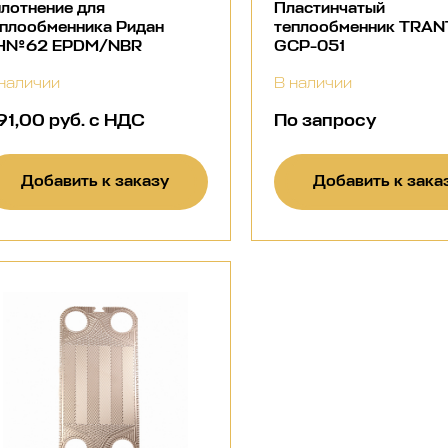
лотнение для
Пластинчатый
еплообменника Ридан
теплообменник TRA
Н№62 EPDM/NBR
GCP-051
наличии
В наличии
91,00 руб. с НДС
По запросу
Добавить к заказу
Добавить к зака