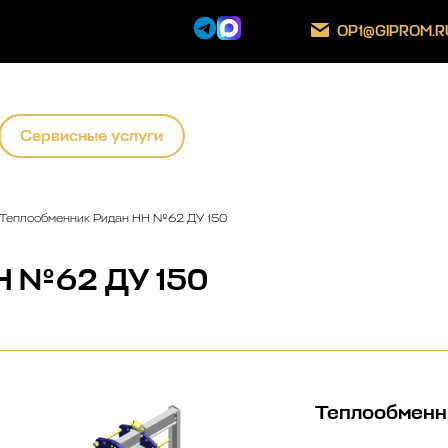
OP1@GIPROM.R
Сервисные услуги
Теплообменник Ридан НН №62 ДУ 150
Н №62 ДУ 150
Теплообменн