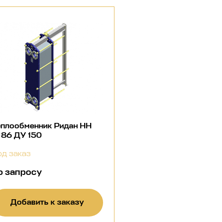
еплообменник Ридан НН
86 ДУ 150
д заказ
о запросу
Добавить к заказу