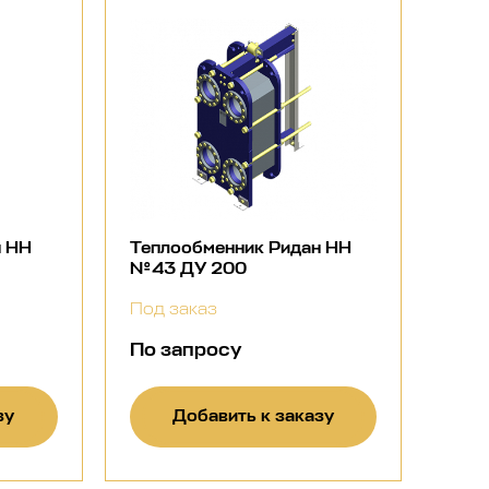
н НН
Теплообменник Ридан НН
№43 ДУ 200
Под заказ
По запросу
зу
Добавить к заказу