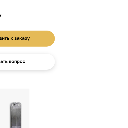
у
ить к заказу
ать вопрос