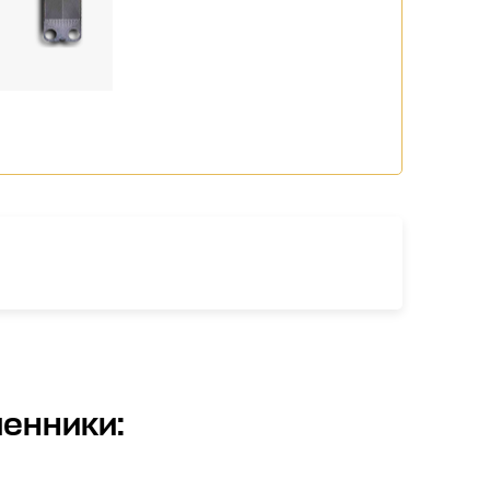
менники
: