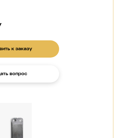
у
ить к заказу
ать вопрос