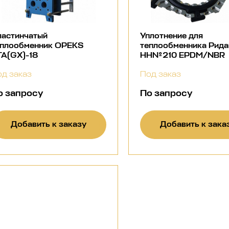
ластинчатый
Уплотнение для
еплообменник OPEKS
теплообменника Рида
TA(GX)-18
НН№210 EPDM/NBR
д заказ
Под заказ
о запросу
По запросу
Добавить к заказу
Добавить к зака