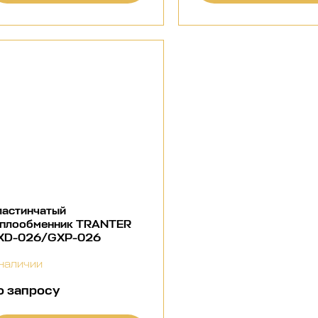
ластинчатый
еплообменник TRANTER
XD-026/GXP-026
наличии
о запросу