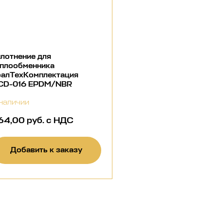
лотнение для
еплообменника
ралТехКомплектация
CD-016 EPDM/NBR
наличии
64,00 руб. с НДС
Добавить к заказу