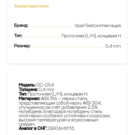
Характеристики
Бренд
:
УралТехКомплектация
Тип
:
Проточная (L/H), концевая H
Размер
:
0.4 mm
Модель:
GС-054
Толщина:
0,4 mm
Тип:
Проточная (L/H), концевая H.
Материал:
AISI 316 — марка стали,
представляющая собой марку AISI 304,
улучшенную за счёт добавления 2.5%
молибдена. Благодаря молибдену сталь
этой марки особенно устойчива к коррозии,
высоким температурам и агрессивным
средам.
Аналог в СНГ:
08Х16Н11М3.