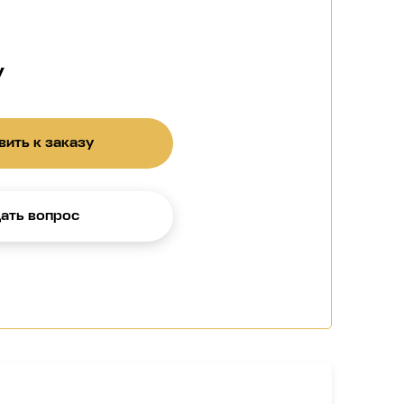
у
ить к заказу
ать вопрос