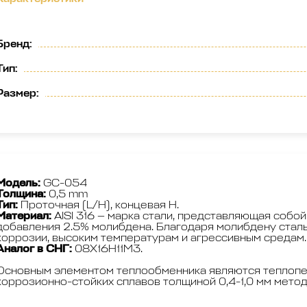
Бренд
:
Тип
:
Размер
:
Модель:
GС-054
Толщина:
0,5 mm
Тип:
Проточная (L/H), концевая H.
Материал:
AISI 316 — марка стали, представляющая собой
добавления 2.5% молибдена. Благодаря молибдену сталь
коррозии, высоким температурам и агрессивным средам.
Аналог в СНГ:
08Х16Н11М3.
Основным элементом теплообменника являются теплопе
коррозионно-стойких сплавов толщиной 0,4-1,0 мм мето