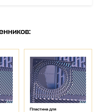
енников
:
Пластина для