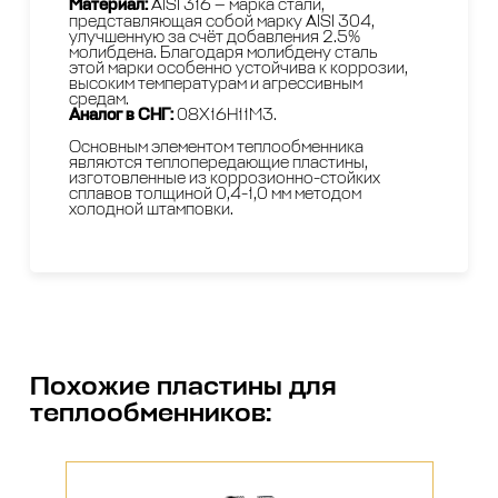
Материал:
AISI 316 — марка стали,
представляющая собой марку AISI 304,
улучшенную за счёт добавления 2.5%
молибдена. Благодаря молибдену сталь
этой марки особенно устойчива к коррозии,
высоким температурам и агрессивным
средам.
Аналог в СНГ:
08Х16Н11М3.
Основным элементом теплообменника
являются теплопередающие пластины,
изготовленные из коррозионно-стойких
сплавов толщиной 0,4-1,0 мм методом
холодной штамповки.
Похожие
пластины для
теплообменников
: