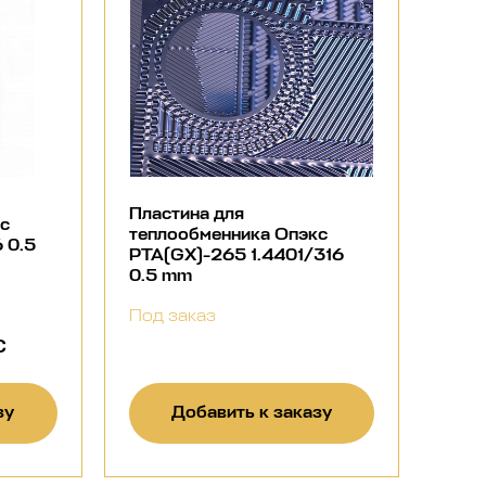
Пластина для
кс
теплообменника Опэкс
 0.5
РТА(GX)-265 1.4401/316
0.5 mm
Под заказ
С
зу
Добавить к заказу