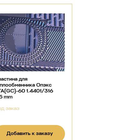
астина для
еплообменника Опэкс
А(GC)-60 1.4401/316
.5 mm
д заказ
Добавить к заказу