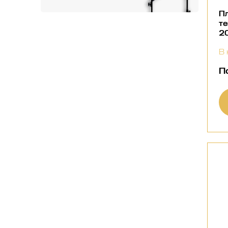
П
те
2
В 
П