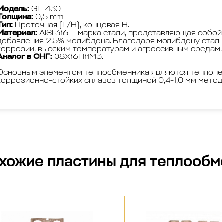
Модель:
GL-430
Толщина:
0,5 mm
Тип:
Проточная (L/H), концевая H.
Материал:
AISI 316 — марка стали, представляющая собой
добавления 2.5% молибдена. Благодаря молибдену сталь
коррозии, высоким температурам и агрессивным средам.
Аналог в СНГ:
08Х16Н11М3.
Основным элементом теплообменника являются теплопе
коррозионно-стойких сплавов толщиной 0,4-1,0 мм мето
хожие
пластины для теплообм