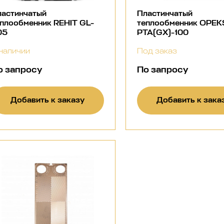
ластинчатый
Пластинчатый
плообменник REHIT GL-
теплообменник OPEK
05
PTA(GX)-100
наличии
Под заказ
о запросу
По запросу
Добавить к заказу
Добавить к зака