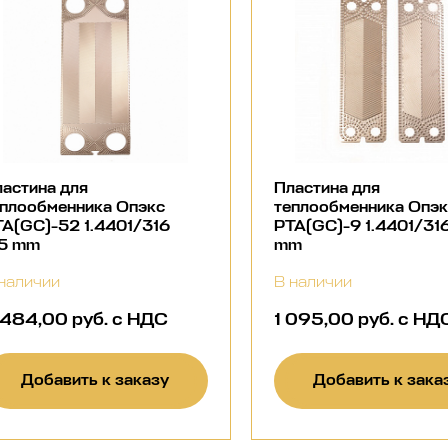
астина для
Пластина для
еплообменника Опэкс
теплообменника Опэ
А(GC)-52 1.4401/316
РТА(GC)-9 1.4401/316
.5 mm
mm
наличии
В наличии
 484,00 руб. с НДС
1 095,00 руб. с НД
Добавить к заказу
Добавить к зака