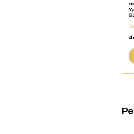
т
У
G
В 
4
Ре