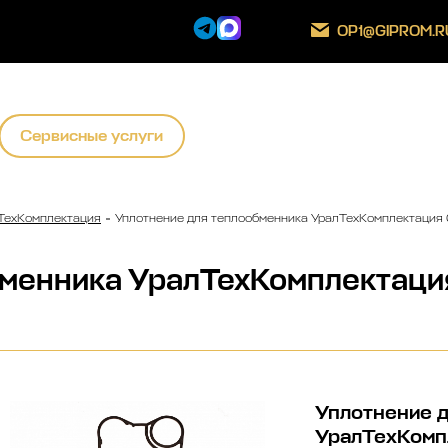
OP1@GIPROM.R
Сервисные услуги
ТехКомплектация
Уплотнение для теплообменника УралТехКомплектаци
бменника УралТехКомплекта
Уплотнение 
УралТехКомп