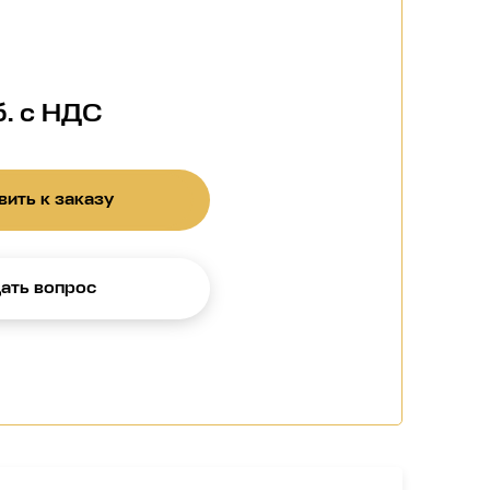
б. с НДС
ить к заказу
ать вопрос