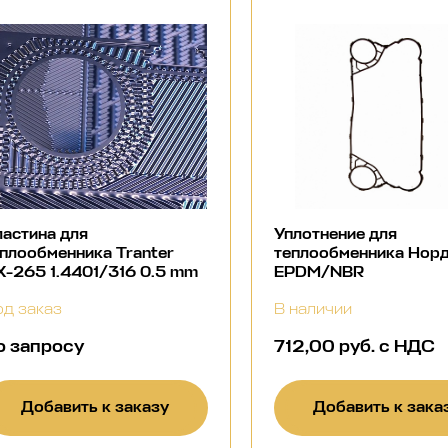
астина для
Уплотнение для
плообменника Tranter
теплообменника Норд
-265 1.4401/316 0.5 mm
EPDM/NBR
д заказ
В наличии
о запросу
712,00 руб. с НДС
Добавить к заказу
Добавить к зака