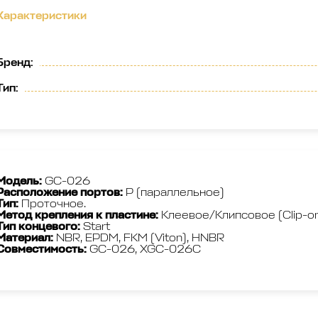
Характеристики
Бренд
:
Тип
:
Модель
:
GC-026
Расположение портов
:
P (параллельное)
Тип:
Проточное.
Метод крепления к пластине:
Клеевое/Клипсовое (Clip-o
Тип концевого:
Start
Материал:
NBR, EPDM, FKM (Viton), HNBR
Совместимость:
GС-026, XGC-026C