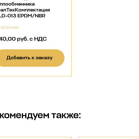
еплообменника
ралТехКомплектация
LD-013 EPDM/NBR
наличии
40,00 руб. с НДС
Добавить к заказу
комендуем также: