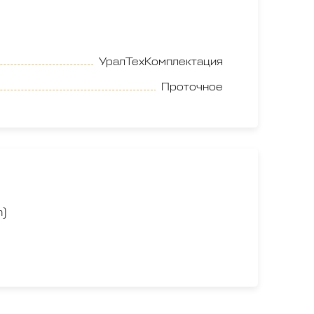
УралТехКомплектация
Проточное
n)