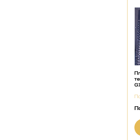
Пл
те
GX
По
П