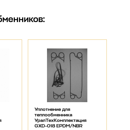
бменников
:
Уплотнение для
теплообменника
я
УралТехКомплектация
GXD-018 EPDM/NBR