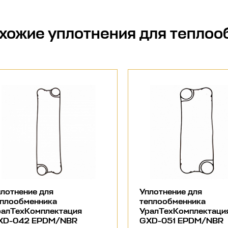
хожие
уплотнения для теплоо
лотнение для
Уплотнение для
еплообменника
теплообменника
ралТехКомплектация
УралТехКомплектаци
XD-042 EPDM/NBR
GXD-051 EPDM/NBR