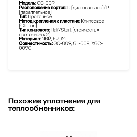
Модель:
GC-009
Расположение портов:
D (диагональное)/P
(параллельное)
Тип:
Проточное.
Метод крепления к пластине:
Клипсовое
(Clip-on)
Тип концевого:
Half/Start (стоимость =
проточное x 2)
Материал:
NBR, EPDM
Совместимость:
GС-009, GL-009, XGC-
009C
Похожие
уплотнения для
теплообменников
: