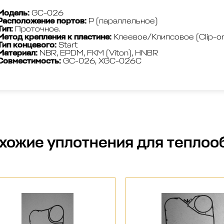
Модель
:
GC-026
Расположение портов
:
P (параллельное)
Тип:
Проточное.
Метод крепления к пластине:
Клеевое/Клипсовое (Clip-o
Тип концевого:
Start
Материал:
NBR, EPDM, FKM (Viton), HNBR
Совместимость:
GС-026, XGC-026C
хожие
уплотнения для теплоо