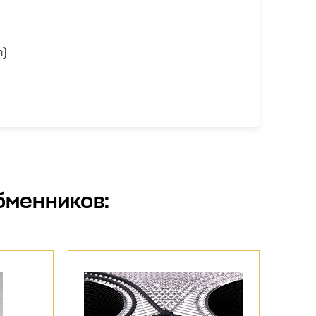
n)
бменников
: