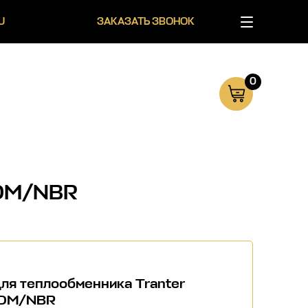
U
ЗАКАЗАТЬ ЗВОНОК
0
PDM/NBR
ля теплообменника Tranter
PDM/NBR