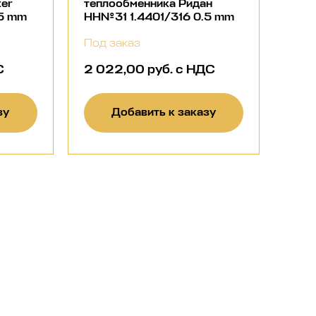
ter
теплообменника Ридан
.5 mm
НН№31 1.4401/316 0.5 mm
Под заказ
С
2 022,00 руб. с НДС
зу
Добавить к заказу