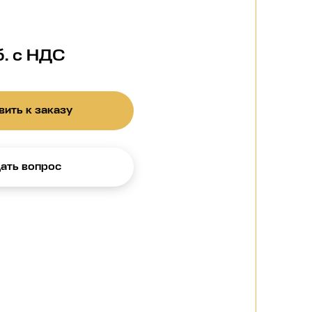
б. с НДС
ить к заказу
ать вопрос