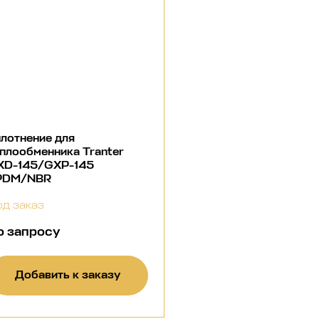
лотнение для
плообменника Tranter
XD-145/GXP-145
PDM/NBR
д заказ
о запросу
Добавить к заказу