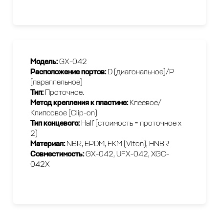
Модель:
GX-042
Расположение портов:
D (диагональное)/P
(параллельное)
Тип:
Проточное.
Метод крепления к пластине:
Клеевое/
Клипсовое (Clip-on)
Тип концевого:
Half (стоимость = проточное х
2)
Материал:
NBR, EPDM, FKM (Viton), HNBR
Совместимость:
GX-042, UFX-042, XGC-
042X