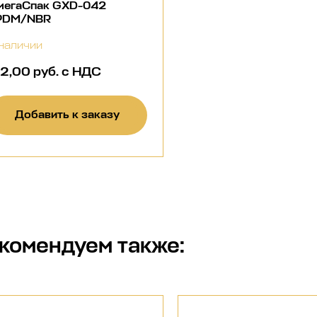
мегаСпак GXD-042
PDM/NBR
наличии
12,00 руб. с НДС
Добавить к заказу
комендуем также: