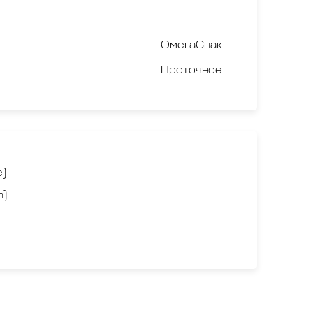
ОмегаСпак
Проточное
е)
n)