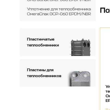
По
Уплотнение для теплообменника
ОмегаСпак GCP-060 EPDM/NBR
Пластинчатые
теплообменники
Пластины для
теплообменников
Уп
т
О
E
В 