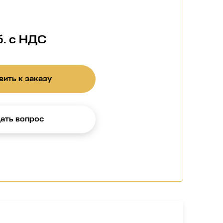
б. с НДС
ить к заказу
ать вопрос