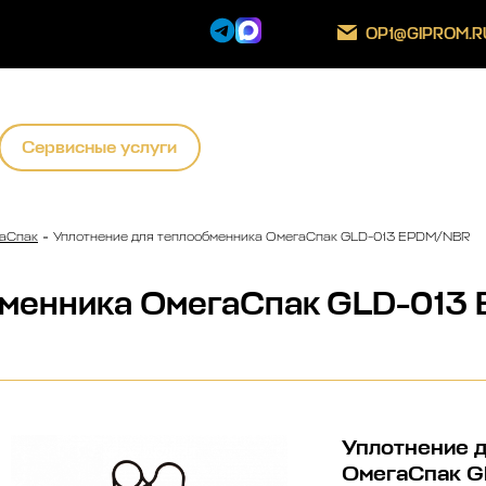
OP1@GIPROM.R
Сервисные услуги
аСпак
Уплотнение для теплообменника ОмегаСпак GLD-013 EPDM/NBR
бменника ОмегаСпак GLD-01
Уплотнение 
ОмегаСпак 