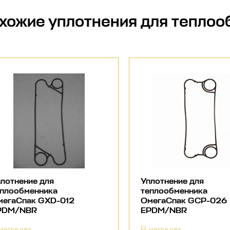
хожие
уплотнения для теплоо
лотнение для
Уплотнение для
еплообменника
теплообменника
мегаСпак GXD-012
ОмегаСпак GCP-026
PDM/NBR
EPDM/NBR
наличии
В наличии