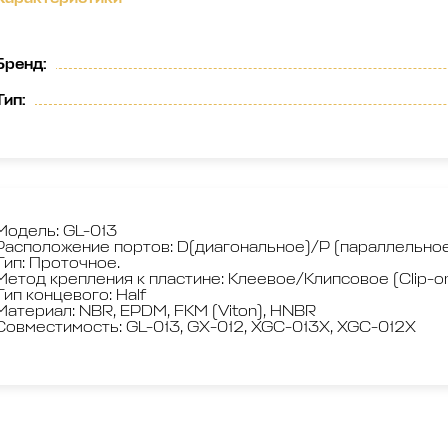
Бренд
:
Тип
:
Модель: GL-013
Расположение портов: D(диагональное)/P (параллельно
Тип: Проточное.
Метод крепления к пластине: Клеевое/Клипсовое (Clip-o
Тип концевого: Half
Материал: NBR, EPDM, FKM (Viton), HNBR
Совместимость: GL-013, GX-012, XGC-013X, XGC-012X