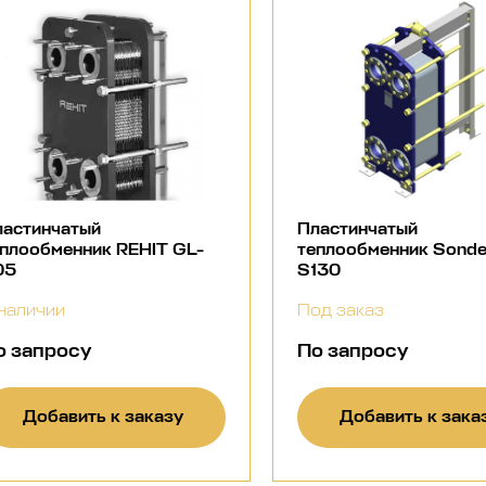
ластинчатый
Пластинчатый
плообменник REHIT GL-
теплообменник Sond
05
S130
наличии
Под заказ
о запросу
По запросу
Добавить к заказу
Добавить к зака