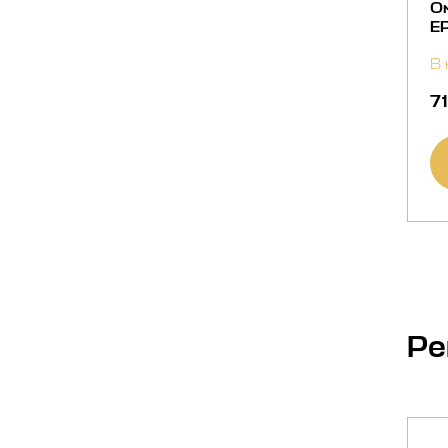
О
E
В 
7
Ре