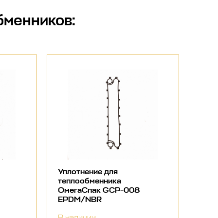
бменников
:
Уплотнение для
теплообменника
ОмегаСпак GCP-008
EPDM/NBR
В наличии