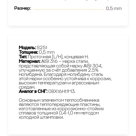
Размер
:
0.5 mm
Модель:
S251
Толщина:
0,5 mm
Тип:
Проточная (L/H), концевая H.
Материал:
AISI 316 — марка стали,
представляющая собой марку AISI 304,
улучшенную за счёт добавления 2.5%
молибдена. Благодаря молибдену сталь
этой марки особенно устойчива к коррозии,
высоким температурам и агрессивным
средам.
Аналог в СНГ:
08Х16Н11М3.
Основным элементом теплообменника
являются теплопередающие пластины,
изготовленные из коррозионно-стойких
сплавов толщиной 0,4-1,0 мм методом
холодной штамповки.