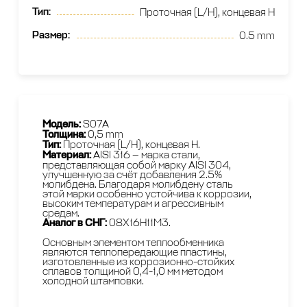
Тип
:
Проточная (L/H), концевая H
Размер
:
0.5 mm
Модель:
S07A
Толщина:
0,5 mm
Тип:
Проточная (L/H), концевая H.
Материал:
AISI 316 — марка стали,
представляющая собой марку AISI 304,
улучшенную за счёт добавления 2.5%
молибдена. Благодаря молибдену сталь
этой марки особенно устойчива к коррозии,
высоким температурам и агрессивным
средам.
Аналог в СНГ:
08Х16Н11М3.
Основным элементом теплообменника
являются теплопередающие пластины,
изготовленные из коррозионно-стойких
сплавов толщиной 0,4-1,0 мм методом
холодной штамповки.