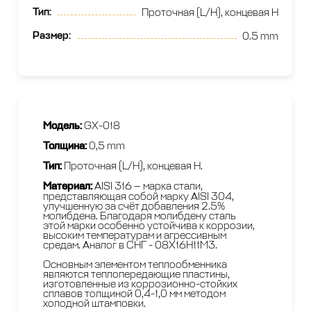
Тип
:
Проточная (L/H), концевая H
Размер
:
0.5 mm
Модель:
GX-018
Толщина:
0,5 mm
Тип:
Проточная (L/H), концевая H.
Материал:
AISI 316 — марка стали,
представляющая собой марку AISI 304,
улучшенную за счёт добавления 2.5%
молибдена. Благодаря молибдену сталь
этой марки особенно устойчива к коррозии,
высоким температурам и агрессивным
средам. Аналог в СНГ - 08Х16Н11М3.
Основным элементом теплообменника
являются теплопередающие пластины,
изготовленные из коррозионно-стойких
сплавов толщиной 0,4-1,0 мм методом
холодной штамповки.