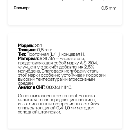
Размер
:
0.5 mm
Модель:
S21
Толщина:
0,5 mm
Тип:
Проточная (L/H), концевая H.
Материал:
AISI 316 — марка стали,
представляющая собой марку AISI 304,
улучшенную за счёт добавления 2.5%
молибдена. Благодаря молибдену сталь
этой марки особенно устойчива к коррозии,
высоким температурам и агрессивным
средам.
Аналог в СНГ:
08Х16Н11М3.
Основным элементом теплообменника
являются теплопередающие пластины,
изготовленные из коррозионно-стойких
сплавов толщиной 0,4-1,0 мм методом
холодной штамповки.