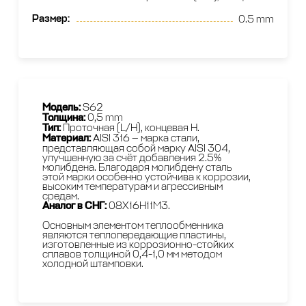
Размер
:
0.5 mm
Модель:
S62
Толщина:
0,5 mm
Тип:
Проточная (L/H), концевая H.
Материал:
AISI 316 — марка стали,
представляющая собой марку AISI 304,
улучшенную за счёт добавления 2.5%
молибдена. Благодаря молибдену сталь
этой марки особенно устойчива к коррозии,
высоким температурам и агрессивным
средам.
Аналог в СНГ:
08Х16Н11М3.
Основным элементом теплообменника
являются теплопередающие пластины,
изготовленные из коррозионно-стойких
сплавов толщиной 0,4-1,0 мм методом
холодной штамповки.